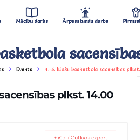
a
Mācību darbs
Ārpusstundu darbs
Pirmss
basketbola sacensības
ms
Events
4.-5. klašu basketbola sacensības plkst
 sacensības plkst. 14.00
+ iCal / Outlook export