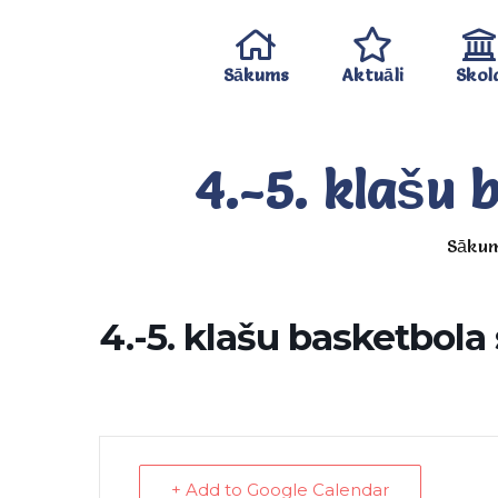
Sākums
Aktuāli
Skol
4.-5. klašu 
Sāku
4.-5. klašu basketbola
+ Add to Google Calendar