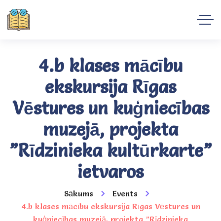
4.b klases mācību
ekskursija Rīgas
Vēstures un kuģniecības
muzejā, projekta
”Rīdzinieka kultūrkarte”
ietvaros
Sākums
Events
4.b klases mācību ekskursija Rīgas Vēstures un
kuģniecības muzejā, projekta ”Rīdzinieka