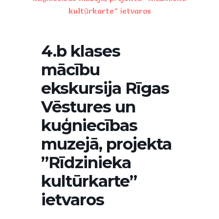
kultūrkarte” ietvaros
4.b klases
mācību
ekskursija Rīgas
Vēstures un
kuģniecības
muzejā, projekta
”Rīdzinieka
kultūrkarte”
ietvaros