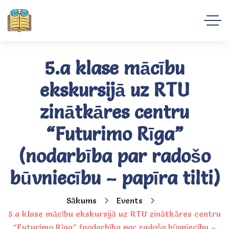
5.a klase mācību
ekskursijā uz RTU
zinātkāres centru
“Futurimo Rīga”
(nodarbība par radošo
būvniecību – papīra tilti)
Sākums
Events
5.a klase mācību ekskursijā uz RTU zinātkāres centru
“Futurimo Rīga” (nodarbība par radošo būvniecību –