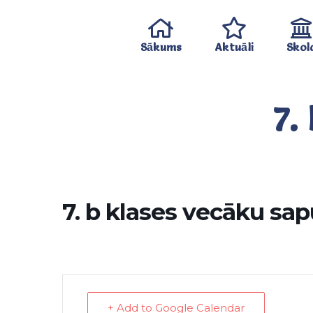
Sākums
Aktuāli
Skol
7.
7. b klases vecāku sap
+ Add to Google Calendar