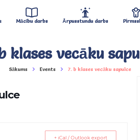
a
Mācību darbs
Ārpusstundu darbs
Pirmss
 b klases vecāku sapu
Sākums
Events
7. b klases vecāku sapulce
ulce
+ iCal / Outlook export