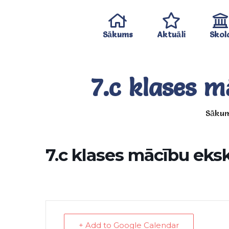
Sākums
Aktuāli
Skol
7.c klases m
Sāku
7.c klases mācību eksk
+ Add to Google Calendar