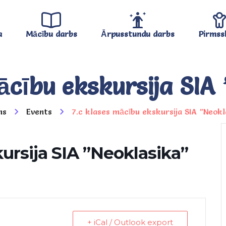
a
Mācību darbs
Ārpusstundu darbs
Pirmss
ācību ekskursija SIA
ms
Events
7.c klases mācību ekskursija SIA ”Neokl
ursija SIA ”Neoklasika”
+ iCal / Outlook export