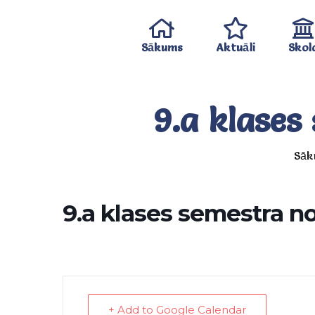
Sākums
Aktuāli
Skol
9.a klase
Sāk
9.a klases semestra 
+ Add to Google Calendar