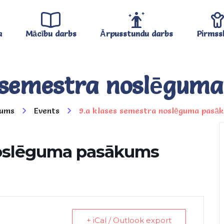
a
Mācību darbs
Ārpusstundu darbs
Pirmss
s semestra noslēgum
ums
Events
9.a klases semestra noslēguma pasā
noslēguma pasākums
+ iCal / Outlook export