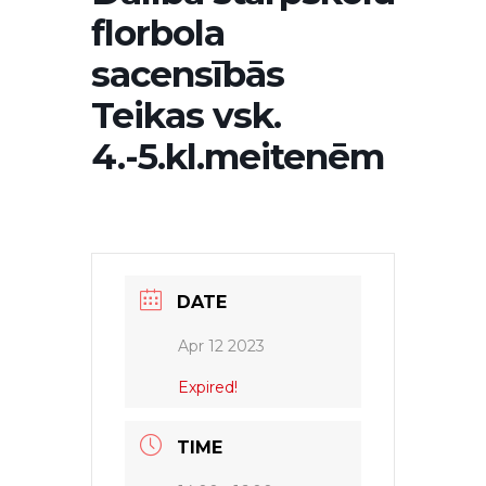
florbola
sacensībās
Teikas vsk.
4.-5.kl.meitenēm
DATE
Apr 12 2023
Expired!
TIME