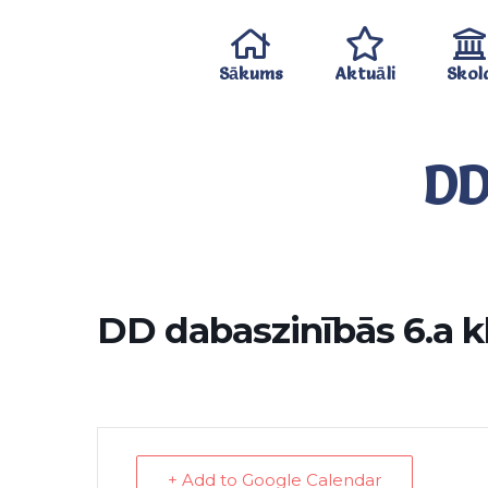
Sākums
Aktuāli
Skol
DD
DD dabaszinībās 6.a k
+ Add to Google Calendar