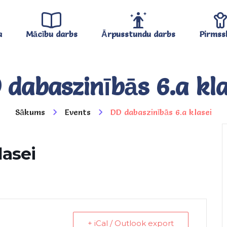
a
Mācību darbs
Ārpusstundu darbs
Pirmss
 dabaszinībās 6.a kla
Sākums
Events
DD dabaszinībās 6.a klasei
lasei
+ iCal / Outlook export