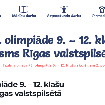
a
Mācību darbs
Ārpusstundu darbs
Pirmss
. olimpiāde 9. – 12. 
sms Rīgas valstspils
Fizikas valsts 73. olimpiāde 9. – 12. klašu skolēniem 2. p
iāde 9. – 12. klašu
gas valstspilsētā