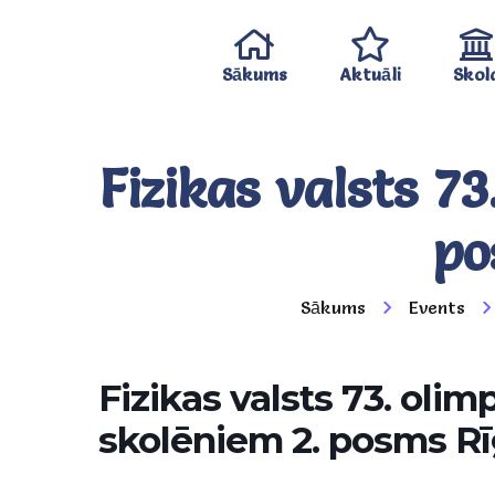
Sākums
Aktuāli
Skol
Fizikas valsts 73
po
Sākums
Events
Fizikas valsts 73. olimp
skolēniem 2. posms Rī