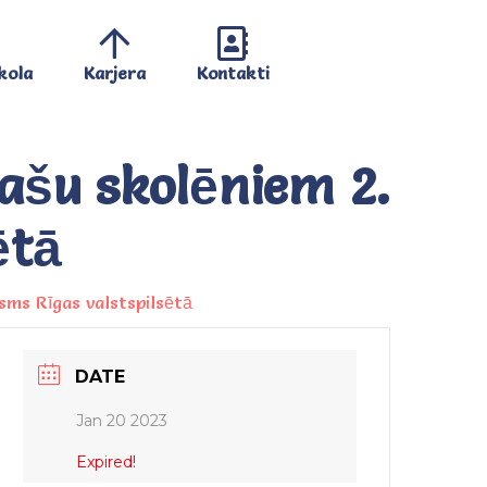
kola
Karjera
Kontakti
klašu skolēniem 2.
ētā
osms Rīgas valstspilsētā
DATE
Jan 20 2023
Expired!