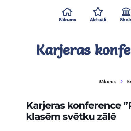
Sākums
Aktuāli
Skol
Karjeras konfe
Sākums
E
Karjeras konference ”P
klasēm svētku zālē