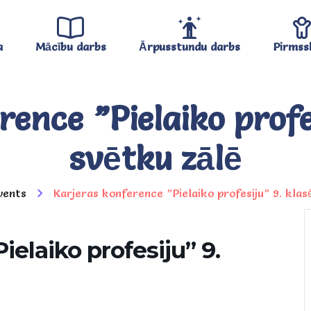
a
Mācību darbs
Ārpusstundu darbs
Pirmss
rence ”Pielaiko profe
svētku zālē
vents
Karjeras konference ”Pielaiko profesiju” 9. kla
ielaiko profesiju” 9.