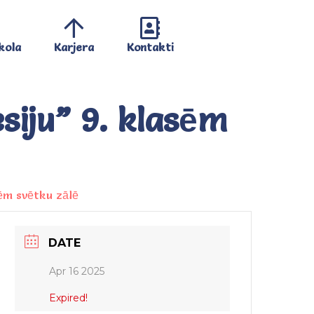
kola
Karjera
Kontakti
siju” 9. klasēm
sēm svētku zālē
DATE
Apr 16 2025
Expired!