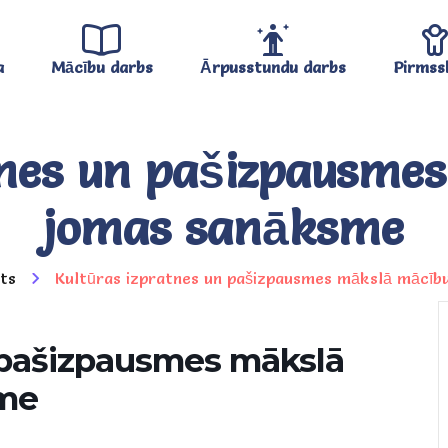
a
Mācību darbs
Ārpusstundu darbs
Pirmss
tnes un pašizpausme
jomas sanāksme
ts
Kultūras izpratnes un pašizpausmes mākslā mācīb
n pašizpausmes mākslā
sme