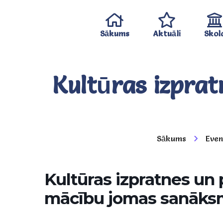
Sākums
Aktuāli
Skol
Kultūras izpra
Sākums
Even
Kultūras izpratnes u
mācību jomas sanāk