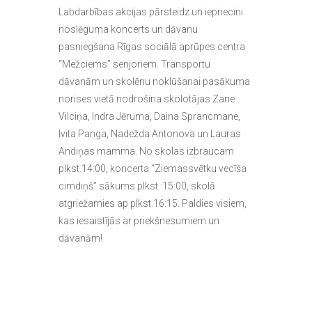
Labdarbības akcijas pārsteidz un iepriecini
noslēguma koncerts un dāvanu
pasniegšana Rīgas sociālā aprūpes centra
“Mežciems” senjoriem. Transportu
dāvanām un skolēnu noklūšanai pasākuma
norises vietā nodrošina skolotājas Zane
Vilciņa, Indra Jēruma, Daina Sprancmane,
Ivita Panga, Nadežda Antonova un Lauras
Andiņas mamma. No skolas izbraucam
plkst.14:00, koncerta “Ziemassvētku vecīša
cimdiņš” sākums plkst.:15:00, skolā
atgriežamies ap plkst.16:15. Paldies visiem,
kas iesaistījās ar priekšnesumiem un
dāvanām!