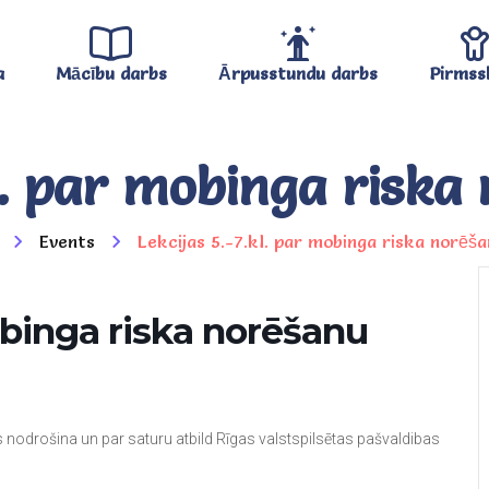
a
Mācību darbs
Ārpusstundu darbs
Pirmss
kl. par mobinga riska
Events
Lekcijas 5.-7.kl. par mobinga riska norēš
mobinga riska norēšanu
as nodrošina un par saturu atbild Rīgas valstspilsētas pašvaldibas