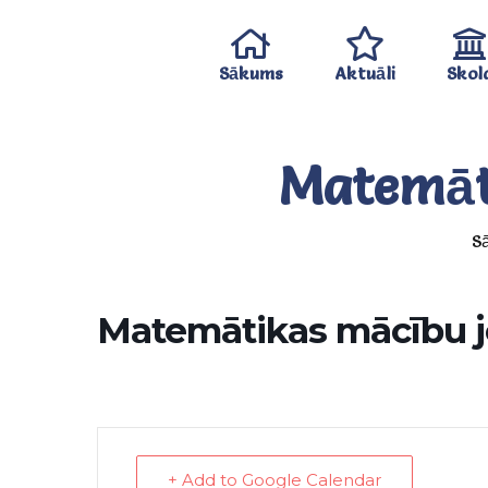
Sākums
Aktuāli
Skol
Matemāt
S
Matemātikas mācību 
+ Add to Google Calendar