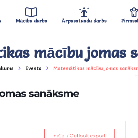
a
Mācību darbs
Ārpusstundu darbs
Pirmss
ikas mācību jomas 
ākums
Events
Matemātikas mācību jomas sanāks
jomas sanāksme
+ iCal / Outlook export