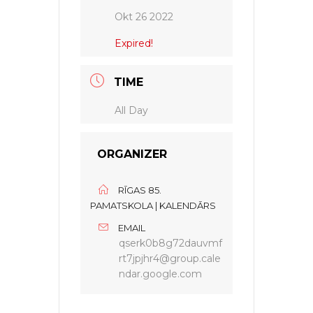
Okt 26 2022
Expired!
TIME
All Day
ORGANIZER
RĪGAS 85.
PAMATSKOLA | KALENDĀRS
EMAIL
qserk0b8g72dauvmf
rt7jpjhr4@group.cale
ndar.google.com