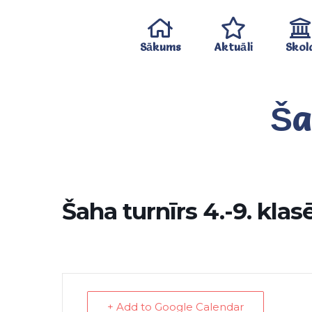
Sākums
Aktuāli
Skol
Ša
Šaha turnīrs 4.-9. kla
+ Add to Google Calendar