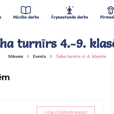
a
Mācību darbs
Ārpusstundu darbs
Pirmss
ha turnīrs 4.-9. kla
Sākums
Events
Šaha turnīrs 4.-9. klasēm
sēm
+ iCal / Outlook export