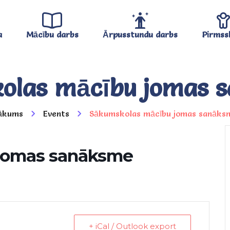
a
Mācību darbs
Ārpusstundu darbs
Pirmss
olas mācību jomas 
ākums
Events
Sākumskolas mācību jomas sanāks
jomas sanāksme
+ iCal / Outlook export