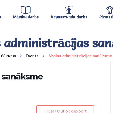
a
Mācību darbs
Ārpusstundu darbs
Pirmss
s administrācijas sa
Sākums
Events
Skolas administrācijas sanāksme
s sanāksme
+ iCal / Outlook export