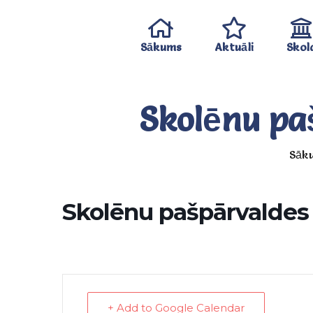
Sākums
Aktuāli
Skol
Skolēnu pa
Sāk
Skolēnu pašpārvaldes
+ Add to Google Calendar