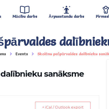
a
Mācību darbs
Ārpusstundu darbs
Pirmss
špārvaldes dalībnie
ums
Events
Skolēnu pašpārvaldes dalībnieku san
 dalībnieku sanāksme
+ iCal / Outlook export