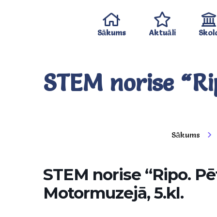
Sākums
Aktuāli
Skol
STEM norise “Rip
Sākums
STEM norise “Ripo. Pēt
Motormuzejā, 5.kl.