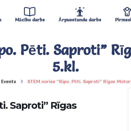
a
Mācību darbs
Ārpusstundu darbs
Pirmss
o. Pēti. Saproti” R
5.kl.
Events
STEM norise “Ripo. Pēti. Saproti” Rīgas Motor
i. Saproti” Rīgas