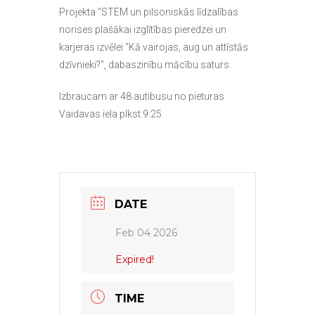
Projekta “STEM un pilsoniskās līdzalības
norises plašākai izglītības pieredzei un
karjeras izvēlei “Kā vairojas, aug un attīstās
dzīvnieki?”, dabaszinību mācību saturs.
Izbraucam ar 48.autibusu no pieturas
Vaidavas iela plkst.9:25
DATE
Feb 04 2026
Expired!
TIME