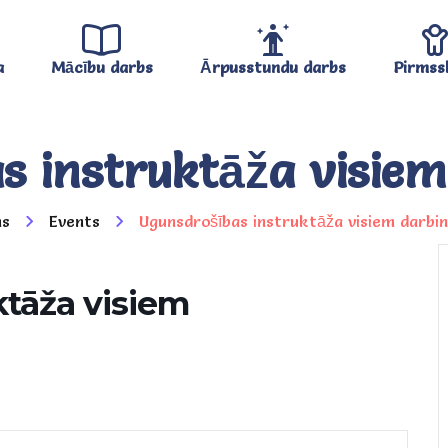
a
Mācību darbs
Ārpusstundu darbs
Pirmss
s instruktāža visiem
s
Events
Ugunsdrošības instruktāža visiem darbi
ktāža visiem