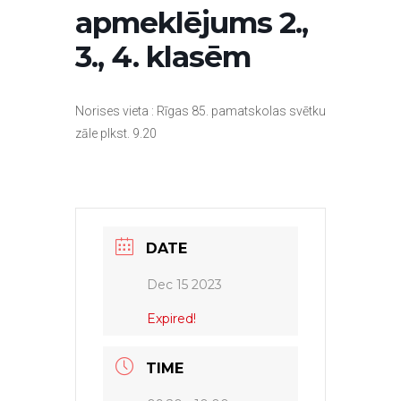
apmeklējums 2.,
3., 4. klasēm
Norises vieta : Rīgas 85. pamatskolas svētku
zāle plkst. 9.20
DATE
Dec 15 2023
Expired!
TIME