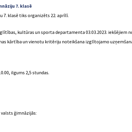
nāziju 7. klasē
7. klasē tiks organizēts 22. aprīlī.
glītības, kultūras un sporta departamenta 03.03.2023. iekšējiem n
nas kārtība un vienotu kritēriju noteikšana izglītojamo uzņemšanai
.00, ilgums 2,5 stundas.
 valsts ģimnāzijās: