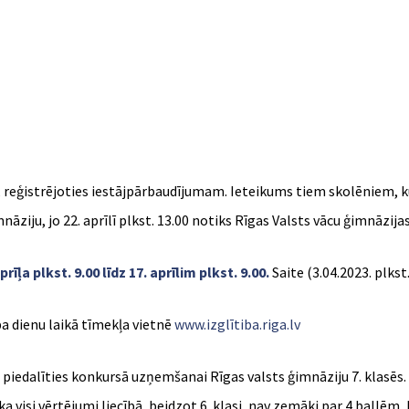
 reģistrējoties iestājpārbaudījumam. Ieteikums tiem skolēniem, kur
āziju, jo 22. aprīlī plkst. 13.00 notiks Rīgas Valsts vācu ģimnāzij
a plkst. 9.00 līdz 17. aprīlim plkst. 9.00.
Saite (3.04.2023. plkst
ba dienu laikā tīmekļa vietnē
www.izglītiba.riga.lv
piedalīties konkursā uzņemšanai Rīgas valsts ģimnāziju 7. klasēs. K
visi vērtējumi liecībā, beidzot 6. klasi, nav zemāki par 4 ballēm,