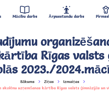
a
Mācību darbs
Ārpusstundu darbs
Pirmss
udījumu organizēšan
ārtība Rīgas valsts 
olās 2023./2024.māc
Sākums
Ziņas
Izmaiņas
n skolēnu uzņemšanas kārtība Rīgas valsts ģimnāzijās un 