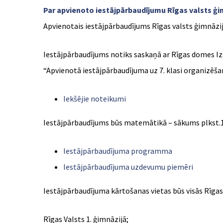
Par apvienoto iestājpārbaudījumu Rīgas valsts ģim
Apvienotais iestājpārbaudījums Rīgas valsts ģimnāziju 
Iestājpārbaudījums notiks saskaņā ar Rīgas domes Iz
“Apvienotā iestājpārbaudījuma uz 7. klasi organizēša
Iekšējie noteikumi
Iestājpārbaudījums būs matemātikā – sākums plkst.10
Iestājpārbaudījuma programma
Iestājpārbaudījuma uzdevumu piemēri
Iestājpārbaudījuma kārtošanas vietas būs visās Rīgas
Rīgas Valsts 1. ģimnāzijā;