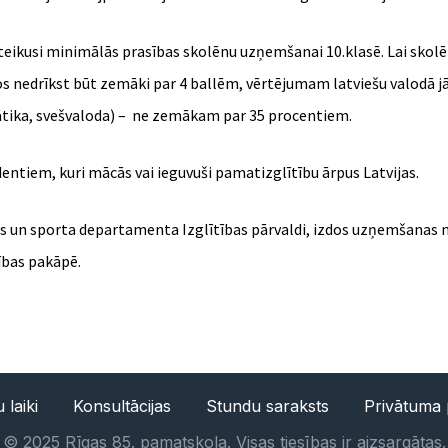
noteikusi minimālās prasības skolēnu uzņemšanai 10.klasē. Lai sko
tos nedrīkst būt zemāki par 4 ballēm, vērtējumam latviešu valod
tika, svešvaloda) – ne zemākam par 35 procentiem.
ntiem, kuri mācās vai ieguvuši pamatizglītību ārpus Latvijas.
ras un sporta departamenta Izglītības pārvaldi, izdos uzņemšanas
ības pakāpē.
 laiki
Konsultācijas
Stundu saraksts
Privātuma p
©
2025
Rīgas 85. pamatskola. Visas tiesības ir aizsargātas.