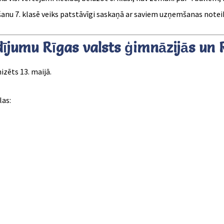
šanu 7. klasē veiks patstāvīgi saskaņā ar saviem uzņemšanas note
ījumu Rīgas valsts ģimnāzijās un R
izēts 13. maijā.
las: