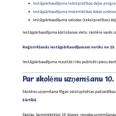
Iestājpārbaudījuma tekstpratības daļas prog
Iestājpārbaudījuma matemātikas daļas uzdevu
Iestājpārbaudījuma valodas (tekstpratības) daļ
Iestājpārbaudījuma kārtošanas vietu skolēns varēs iz
Reģistrēšanās iestājpārbaudījumam notiks no 23. apr
Iestājpārbaudījuma rezultāti tiks publicēti piecu dar
Par skolēnu uzņemšanu 10. 
Skolēnu uzņemšana Rīgas valstspilsētas pašvaldības v
kārtībā
.
Skolas, komplektējot 10. klases, nosaka uzņemšanas k