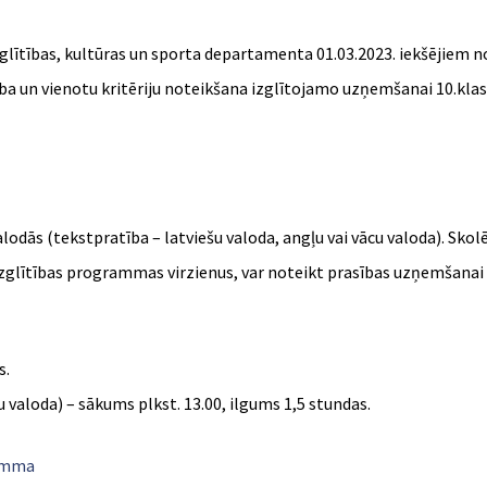
lītības, kultūras un sporta departamenta 01.03.2023. iekšējiem no
 un vienotu kritēriju noteikšana izglītojamo uzņemšanai 10.klasē 
ās (tekstpratība – latviešu valoda, angļu vai vācu valoda). Skolē
izglītības programmas virzienus, var noteikt prasības uzņemšanai 1
s.
u valoda) – sākums plkst. 13.00, ilgums 1,5 stundas.
ramma