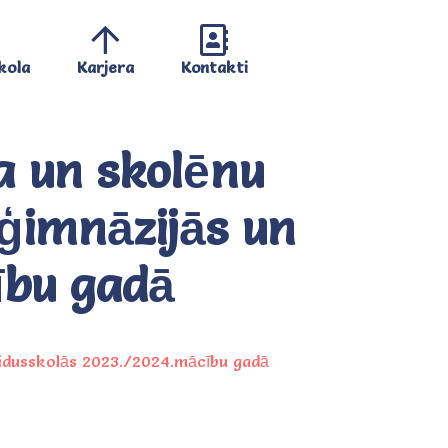
kola
Karjera
Kontakti
a un skolēnu
ģimnāzijās un
ību gadā
vidusskolās 2023./2024.mācību gadā