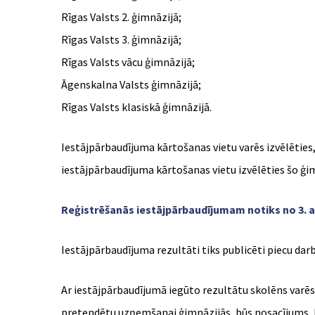
Rīgas Valsts 2. ģimnāzijā;
Rīgas Valsts 3. ģimnāzijā;
Rīgas Valsts vācu ģimnāzijā;
Āgenskalna Valsts ģimnāzijā;
Rīgas Valsts klasiskā ģimnāzijā.
Iestājpārbaudījuma kārtošanas vietu varēs izvēlēties,
iestājpārbaudījuma kārtošanas vietu izvēlēties šo ģimn
Reģistrēšanās iestājpārbaudījumam notiks no 3. aprīļ
Iestājpārbaudījuma rezultāti tiks publicēti piecu dar
Ar iestājpārbaudījumā iegūto rezultātu skolēns varēs 
pretendētu uzņemšanai ģimnāzijās, būs nosacījums, ka 