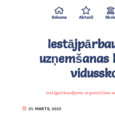
Sākums
Aktuāli
Skol
Iestājpārba
uzņemšanas k
vidussk
Iestājpārbaudījumu organizēšana u
21. MARTS, 2023