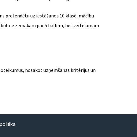
lēns pretendētu uz iestāšanos 10.klasē, mācību
ā jābūt ne zemākam par 5 ballēm, bet vērtējumam
 noteikumus, nosakot uzņemšanas kritērijus un
olitika