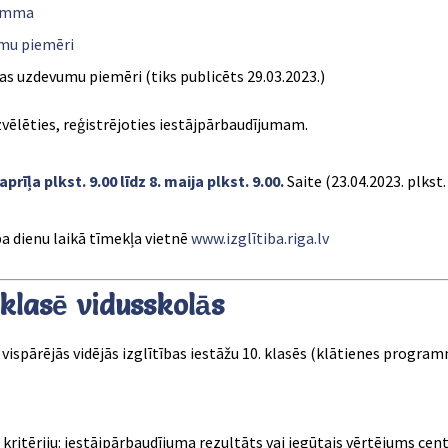
ramma
mu piemēri
as uzdevumu piemēri (tiks publicēts 29.03.2023.)
vēlēties, reģistrējoties iestājpārbaudījumam.
īļa plkst. 9.00 līdz 8. maija plkst. 9.00.
Saite (23.04.2023. plkst
ba dienu laikā tīmekļa vietnē
www.izglītiba.riga.lv
klasē vidusskolās
ispārējās vidējās izglītības iestāžu 10. klasēs (klātienes progr
ritēriju: iestājpārbaudījuma rezultāts vai iegūtais vērtējums cen