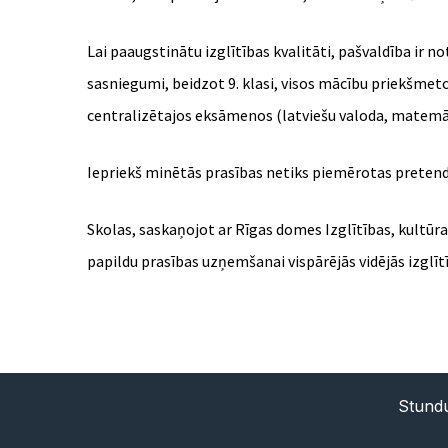
Lai paaugstinātu izglītības kvalitāti, pašvaldība ir 
sasniegumi, beidzot 9. klasi, visos mācību priekšme
centralizētajos eksāmenos (latviešu valoda, matemā
Iepriekš minētās prasības netiks piemērotas pretende
Skolas, saskaņojot ar Rīgas domes Izglītības, kultū
papildu prasības uzņemšanai vispārējās vidējās izglīt
Stundu