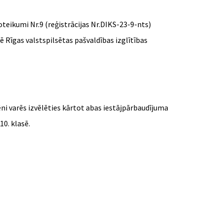
teikumi Nr.9 (reģistrācijas Nr.DIKS-23-9-nts)
Rīgas valstspilsētas pašvaldības izglītības
ni varēs izvēlēties kārtot abas iestājpārbaudījuma
0. klasē.