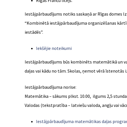
Rīgas Franču licejs.
Iestājpārbaudījums notiks saskaņā ar Rīgas domes Izg
“Kombinētā iestājpārbaudījuma organizēšanas kārtība
iestādēs”.
Iekšējie noteikumi
Iestājpārbaudījums būs kombinēts matemātikā un valod
daļas vai kādu no tām. Skolas, ņemot vērā īstenotās 
Iestājpārbaudījuma norise:
Matemātika – sākums plkst. 10.00, ilgums 2,5 stunda
Valodas (tekstpratība – latviešu valoda, angļu vai vāc
Iestājpārbaudījuma matemātikas daļas prog