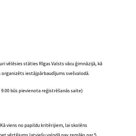
i vēlēsies stāties Rīgas Valsts vācu ģimnāzijā, kā
as organizēts iestājpārbaudījums svešvalodā.
. 9.00 būs pievienota reģistrēšanās saite)
ā viens no papildu kritērijiem, lai skolēns
 bet vērtējums latviešu valodā nav zemāks par 5