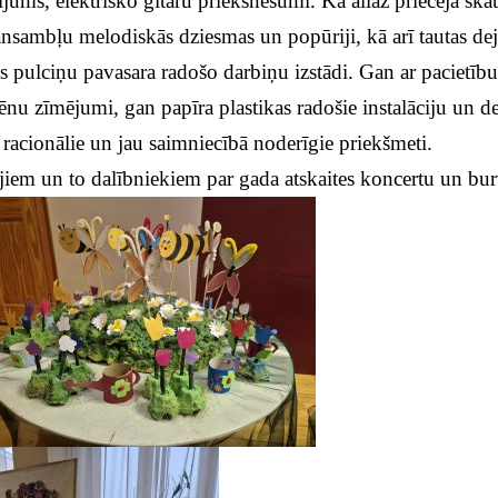
jums, elektrisko ģitāru priekšnesumi. Kā allaž priecēja ska
sambļu melodiskās dziesmas un popūriji, kā arī tautas deju
bas pulciņu pavasara radošo darbiņu izstādi. Gan ar pacietīb
ēnu zīmējumi, gan papīra plastikas radošie instalāciju un 
racionālie un jau saimniecībā noderīgie priekšmeti.
ājiem un to dalībniekiem par gada atskaites koncertu un bur