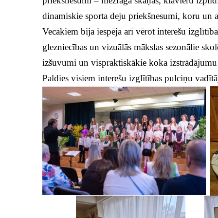
priekšnesumi – mežraga skaņas, klavieru izpildī
dinamiskie sporta deju priekšnesumi, koru un an
Vecākiem bija iespēja arī vērot interešu izglītī
glezniecības un vizuālās mākslas sezonālie skol
izšuvumi un vispraktiskākie koka izstrādājumu 
Paldies visiem interešu izglītības pulciņu vadīt