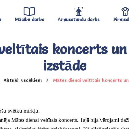
a
Mācību darbs
Ārpusstundu darbs
Pirmss
veltītais koncerts u
izstāde
Aktuāli vecākiem
Mātes dienai veltītais koncerts u
ošu svētku mirkļu.
ēja Mātes dienai veltītais koncerts. Tajā bija vērojami da