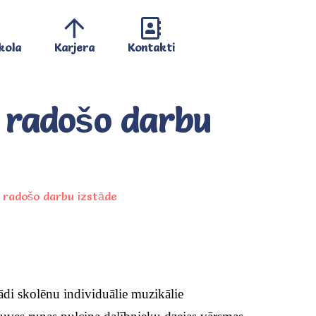
kola
Karjera
Kontakti
n radošo darbu
n radošo darbu izstāde
žādi skolēnu individuālie muzikālie