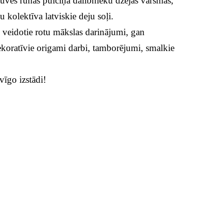
tuves runas pulciņa dalībnieku dzejas vārsmas,
 kolektīva latviskie deju soļi.
u veidotie rotu mākslas darinājumi, gan
dekoratīvie origami darbi, tamborējumi, smalkie
vīgo izstādi!