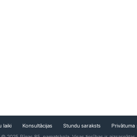
 laiki
Konsultācijas
Stundu saraksts
Privātuma p
©
2025
Rīgas 85. pamatskola. Visas tiesības ir aizsargātas.