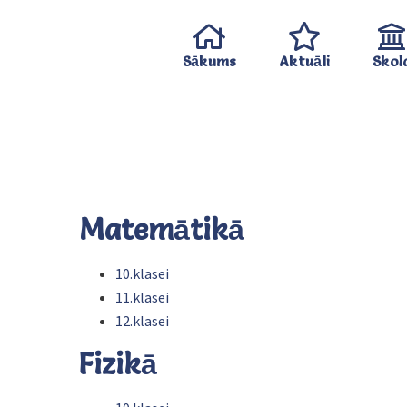
Sākums
Aktuāli
Skol
Matemātikā
10.klasei
11.klasei
12.klasei
Fizikā