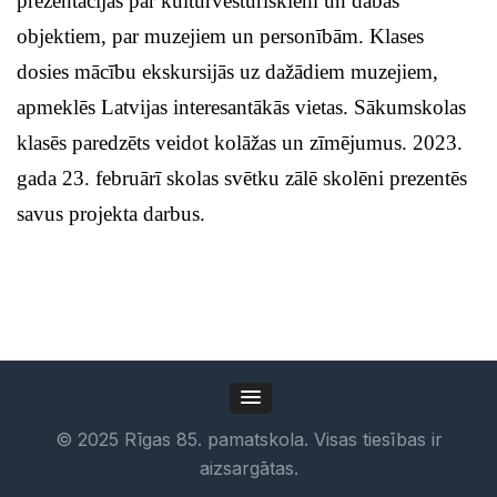
prezentācijas par kultūrvēsturiskiem un dabas
objektiem, par muzejiem un personībām. Klases
dosies mācību ekskursijās uz dažādiem muzejiem,
apmeklēs Latvijas interesantākās vietas.
Sākumskolas
klasēs paredzēts veidot kolāžas un zīmējumus. 2023.
gada 23. februārī skolas svētku zālē skolēni prezentēs
savus projekta darbus.
©
2025
Rīgas 85. pamatskola. Visas tiesības ir
aizsargātas.