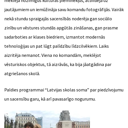
meklēja nozīmīgus kultūras pieminekļus, atbildēja uz
jautājumiem un iemūžināja savu komandu fotogrāfijās. Vairāk
nekā stundu spraigajās sacensībās noderēja gan sociālo
zinību un vēstures stundās apgūtās zināšanas, gan prasme
sadarboties ar klases biedriem, izmantot modernās
tehnoloģijas un pat lūgt palīdzību līdzcilvēkiem. Laiks
aizritēja nemanot. Viena no komandām, meklējot
vēsturiskos objektus, tā aizrāvās, ka bija jāatgādina par
atgriešanos skolā.
Paldies programmai “Latvijas skolas soma” par piedzīvojumu
un sacensību garu, kā arī pavasarīgo nogurumu.