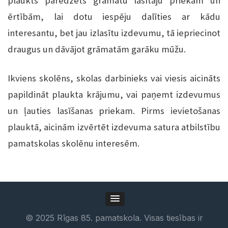
plaukts paredzēts grāmatu lasītāju priekam un
ērtībām, lai dotu iespēju dalīties ar kādu
interesantu, bet jau izlasītu izdevumu, tā iepriecinot
draugus un dāvājot grāmatām garāku mūžu.
Ikviens skolēns, skolas darbinieks vai viesis aicināts
papildināt plaukta krājumu, vai paņemt izdevumus
un ļauties lasīšanas priekam. Pirms ievietošanas
plauktā, aicinām izvērtēt izdevuma satura atbilstību
pamatskolas skolēnu interesēm.
©
2025
Rīgas 85. pamatskola. Visas tiesības ir