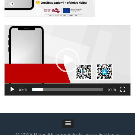
Video
atskaņotājs
00:00
00:29
©
2025
Rīgas 85. pamatskola. Visas tiesības ir