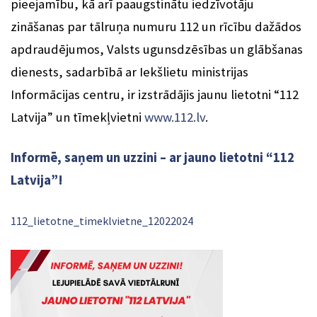
pieejamību, kā arī paaugstinātu iedzīvotāju
zināšanas par tālruņa numuru 112 un rīcību dažādos
apdraudējumos, Valsts ugunsdzēsības un glābšanas
dienests, sadarbībā ar Iekšlietu ministrijas
Informācijas centru, ir izstrādājis jaunu lietotni “112
Latvija” un tīmekļvietni
www.112.lv
.
Informē, saņem un uzzini – ar jauno lietotni “112
Latvija”!
112_lietotne_timeklvietne_12022024