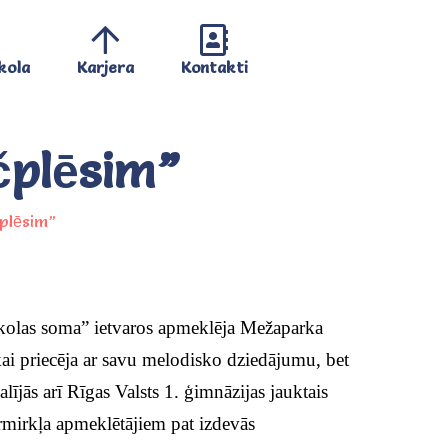
kola
Karjera
Kontakti
āčplēsim”
čplēsim”
Skolas soma” ietvaros apmeklēja Mežaparka
kai priecēja ar savu melodisko dziedājumu, bet
ījās arī Rīgas Valsts 1. ģimnāzijas jauktais
rmirkļa apmeklētājiem pat izdevās