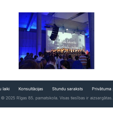
 laiki
Konsultācijas
Stundu saraksts
Privātuma p
©
2025
Rīgas 85. pamatskola. Visas tiesības ir aizsargātas.