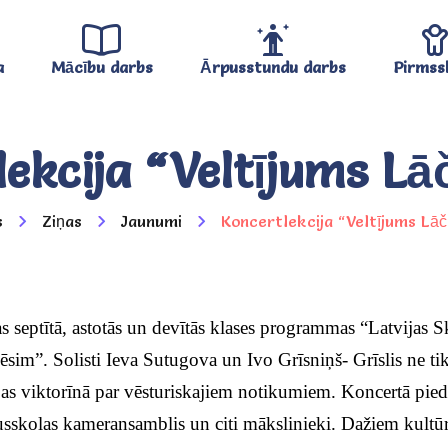
a
Mācību darbs
Ārpusstundu darbs
Pirmss
ekcija “Veltījums L
s
Ziņas
Jaunumi
Koncertlekcija “Veltījums Lā
 septītā, astotās un devītās klases programmas “Latvijas 
sim”. Solisti Ieva Sutugova un Ivo Grīsniņš- Grīslis ne ti
as viktorīnā par vēsturiskajiem notikumiem. Koncertā piedal
sskolas kameransamblis un citi mākslinieki. Dažiem kultū