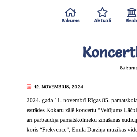
Sākums
Aktuāli
Skol
Koncertl
Sākum
12. NOVEMBRIS, 2024
2024. gada 11. novembrī Rīgas 85. pamatskolas
estrādes Kokaru zālē koncertu “Veltījums Lāčplē
arī pārbaudīja pamatskolnieku zināšanas eudīcij
koris “Frekvence”, Emīla Dārziņa mūzikas vidu