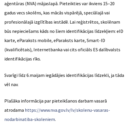
aģentūras (NVA) mājaslapā. Pieteikties var ikviens 15–20
gadus vecs skolēns, kas mācās vispārējā, speciālajā vai
profesionālajā izglītības iestādē. Lai reģistrētos, skolēnam
būs nepieciešams kāds no šiem identifikācijas līdzekļiem: eID
karte, eParaksts mobile, eParaksts karte, Smart-ID
(kvalificētais), Internetbanka vai cits oficiāls ES dalībvalsts
identifikācijas rīks.
Svarīgi līdz 6.maijam iegādājies identifikācijas līdzekli, ja tāda
vēl nav.
Plašāka informācija par pieteikšanos darbam vasarā
atrodama
https://www.nva.gov.lv/lv/skolenu-vasaras-
nodarbinatiba-skoleniem
.