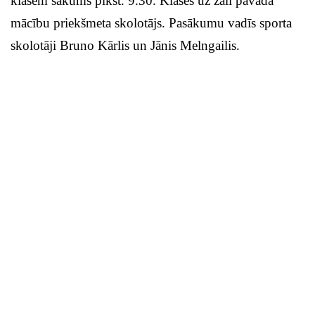
klasēm sākums plkst. 9.30. Klases uz zāli pavada
mācību priekšmeta skolotājs. Pasākumu vadīs sporta
skolotāji Bruno Kārlis un Jānis Melngailis.