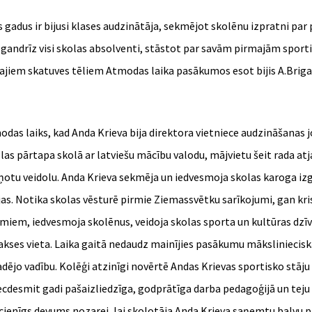
 gadus ir bijusi klases audzinātāja, sekmējot skolēnu izpratni par
ras gandrīz visi skolas absolventi, stāstot par savām pirmajām spo
ajiem skatuves tēliem Atmodas laika pasākumos esot bijis A.Brigad
odas laiks, kad Anda Krieva bija direktora vietniece audzināšanas 
as pārtapa skolā ar latviešu mācību valodu, mājvietu šeit rada atj
akņotu veidolu. Anda Krieva sekmēja un iedvesmoja skolas karoga iz
jas. Notika skolas vēsturē pirmie Ziemassvētku sarīkojumi, gan kris
umiem, iedvesmoja skolēnus, veidoja skolas sporta un kultūras dzīv
akses vieta. Laika gaitā nedaudz mainījies pasākumu māksliniecis
adējo vadību. Kolēģi atzinīgi novērtē Andas Krievas sportisko stāju 
iecdesmit gadi pašaizliedzīga, godprātīga darba pedagoģijā un teju 
cienīgs devums nozarei, lai skolotāja Anda Krieva saņemtu balvu pa