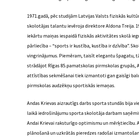
1971.gadā, pēc studijām Latvijas Valsts fiziskās kult
skolotājas talantu ievēroja direktore Aldona Treija. 1
iekārtu maiņas iespaidā fiziskās aktivitātes skolā 
pārliecība – “sports ir kustība, kustība ir dzīvība”. 
vingrinājumus. Piemēram, taisīt elegantu špagatu, tā
strādājot Rīgas 85.pamatskolas pirmskolas grupās, A
attīstības sekmēšanai tiek izmantoti gan gaisīgi balon
pirmskolas audzēkņu sportiskās iemaņas.
Andas Krievas aizrautīgs darbs sporta stundās bija v
laikā iedrošinājumu sporta skolotāja darbam saņēmis ie
Andai Krievai raksturīgo optimismu un mērķtiecību. Ar
plānošanā un uzkrātās pieredzes radošai izmantošan