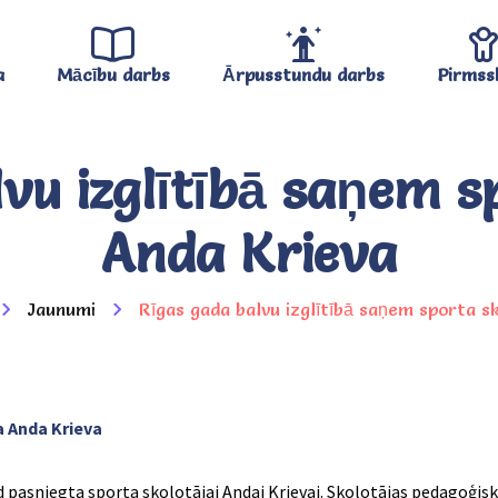
a
Mācību darbs
Ārpusstundu darbs
Pirmss
vu izglītībā saņem s
Anda Krieva
Jaunumi
Rīgas gada balvu izglītībā saņem sporta s
a Anda Krieva
d pasniegta sporta skolotājai Andai Krievai. Skolotājas pedagoģiska