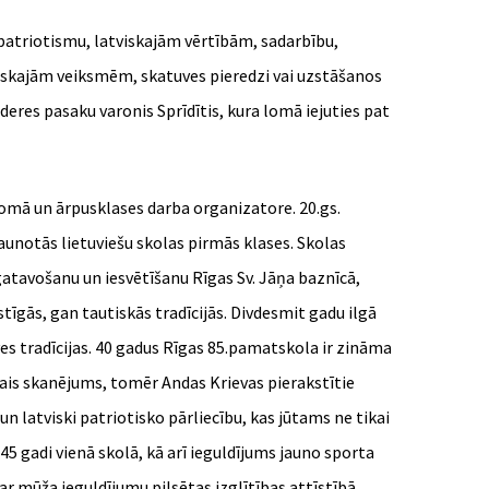
 patriotismu, latviskajām vērtībām, sadarbību,
rtiskajām veiksmēm, skatuves pieredzi vai uzstāšanos
eres pasaku varonis Sprīdītis, kura lomā iejuties pat
jomā un ārpusklases darba organizatore. 20.gs.
aunotās lietuviešu skolas pirmās klases. Skolas
gatavošanu un iesvētīšanu Rīgas Sv. Jāņa baznīcā,
tīgās, gan tautiskās tradīcijās. Divdesmit gadu ilgā
es tradīcijas. 40 gadus Rīgas 85.pamatskola ir zināma
kais skanējums, tomēr Andas Krievas pierakstītie
un latviski patriotisko pārliecību, kas jūtams ne tikai
45 gadi vienā skolā, kā arī ieguldījums jauno sporta
r mūža ieguldījumu pilsētas izglītības attīstībā.