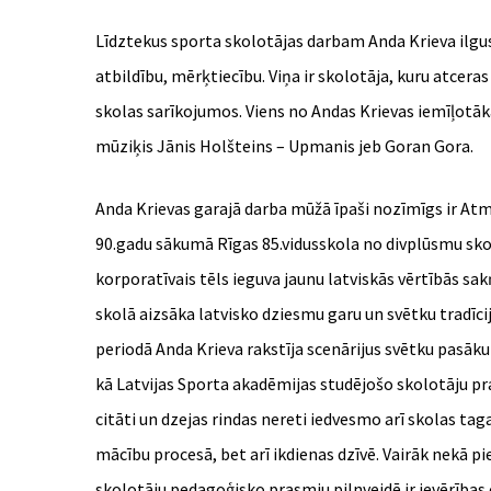
Līdztekus sporta skolotājas darbam Anda Krieva ilgus
atbildību, mērķtiecību. Viņa ir skolotāja, kuru atce
skolas sarīkojumos. Viens no Andas Krievas iemīļotāk
mūziķis Jānis Holšteins – Upmanis jeb Goran Gora.
Anda Krievas garajā darba mūžā īpaši nozīmīgs ir Atm
90.gadu sākumā Rīgas 85.vidusskola no divplūsmu skol
korporatīvais tēls ieguva jaunu latviskās vērtībās s
skolā aizsāka latvisko dziesmu garu un svētku tradīci
periodā Anda Krieva rakstīja scenārijus svētku pasāk
kā Latvijas Sporta akadēmijas studējošo skolotāju pr
citāti un dzejas rindas nereti iedvesmo arī skolas tag
mācību procesā, bet arī ikdienas dzīvē. Vairāk nekā p
skolotāju pedagoģisko prasmju pilnveidē ir ievērības 