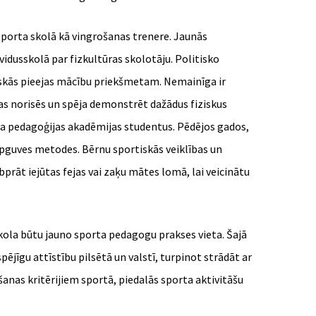
 sporta skolā kā vingrošanas trenere. Jaunās
vidusskolā par fizkultūras skolotāju. Politisko
iskās pieejas mācību priekšmetam. Nemainīga ir
ndas norisēs un spēja demonstrēt dažādus fiziskus
rta pedagoģijas akadēmijas studentus. Pēdējos gados,
pguves metodes. Bērnu sportiskās veiklības un
prāt iejūtas fejas vai zaķu mātes lomā, lai veicinātu
skola būtu jauno sporta pedagogu prakses vieta. Šajā
ējīgu attīstību pilsētā un valstī, turpinot strādāt ar
anas kritērijiem sportā, piedalās sporta aktivitāšu