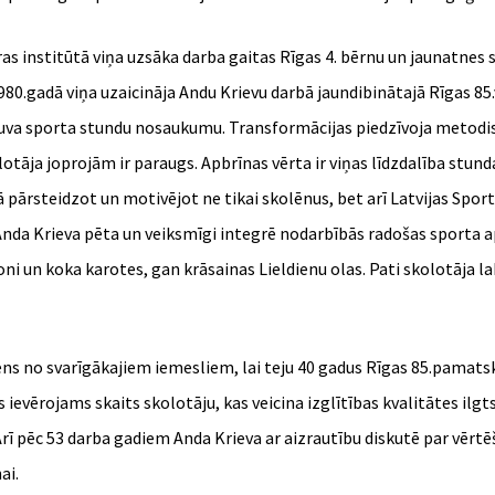
ūras institūtā viņa uzsāka darba gaitas Rīgas 4. bērnu un jaunatnes
980.gadā viņa uzaicināja Andu Krievu darbā jaundibinātajā Rīgas 85.
ieguva sporta stundu nosaukumu. Transformācijas piedzīvoja metod
Skolotāja joprojām ir paraugs. Apbrīnas vērta ir viņas līdzdalība stu
 pārsteidzot un motivējot ne tikai skolēnus, bet arī Latvijas Spo
nda Krieva pēta un veiksmīgi integrē nodarbībās radošas sporta a
i un koka karotes, gan krāsainas Lieldienu olas. Pati skolotāja lab
iens no svarīgākajiem iemesliem, lai teju 40 gadus Rīgas 85.pamat
vērojams skaits skolotāju, kas veicina izglītības kvalitātes ilgtsp
ī pēc 53 darba gadiem Anda Krieva ar aizrautību diskutē par vērtēš
ai.