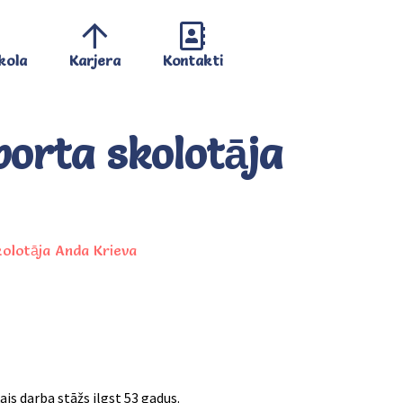
kola
Karjera
Kontakti
porta skolotāja
kolotāja Anda Krieva
is darba stāžs ilgst 53 gadus.